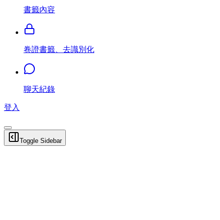
書籤內容
卷證書籤、去識別化
聊天紀錄
登入
Toggle Sidebar