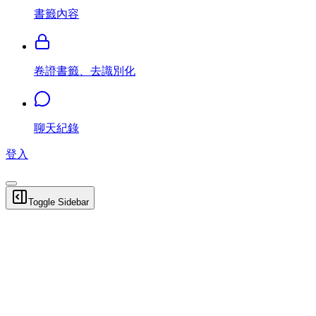
書籤內容
卷證書籤、去識別化
聊天紀錄
登入
Toggle Sidebar