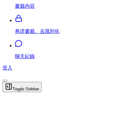
書籤內容
卷證書籤、去識別化
聊天紀錄
登入
Toggle Sidebar