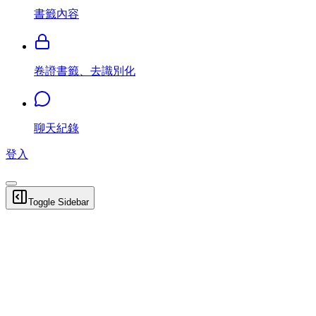
書籤內容
卷證書籤、去識別化
聊天紀錄
登入
Toggle Sidebar