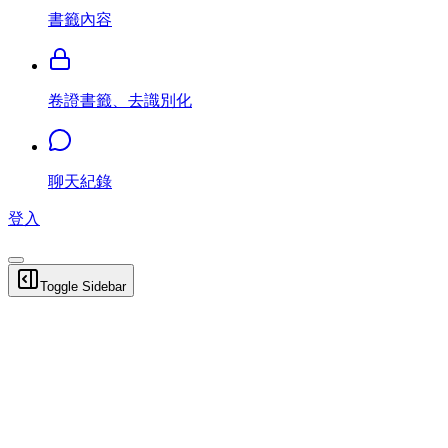
書籤內容
卷證書籤、去識別化
聊天紀錄
登入
Toggle Sidebar