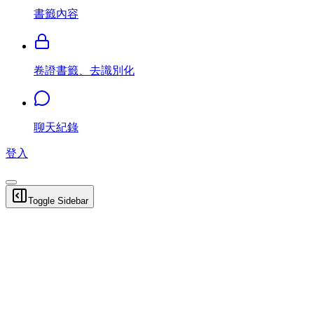
書籤內容
卷證書籤、去識別化
聊天紀錄
登入
Toggle Sidebar