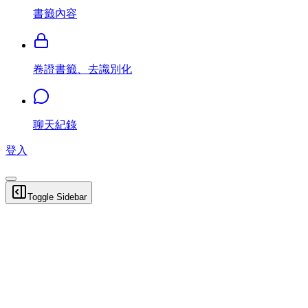
書籤內容
卷證書籤、去識別化
聊天紀錄
登入
Toggle Sidebar