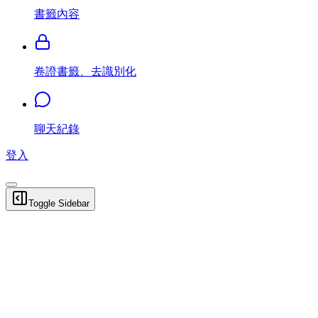
書籤內容
卷證書籤、去識別化
聊天紀錄
登入
Toggle Sidebar