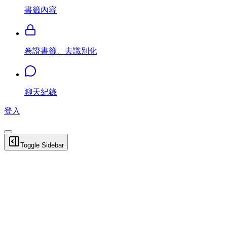
書籤內容
卷證書籤、去識別化
聊天紀錄
登入
Toggle Sidebar