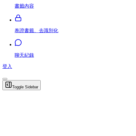
書籤內容
卷證書籤、去識別化
聊天紀錄
登入
Toggle Sidebar