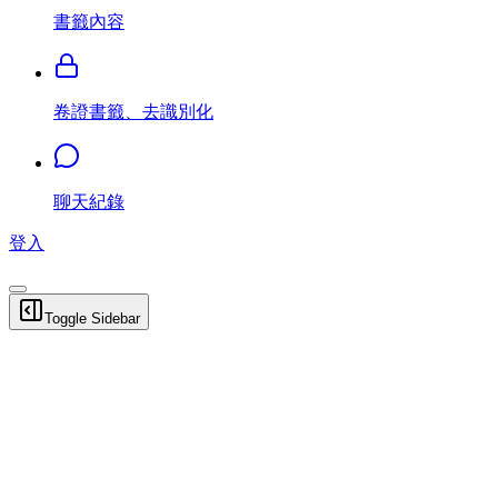
書籤內容
卷證書籤、去識別化
聊天紀錄
登入
Toggle Sidebar