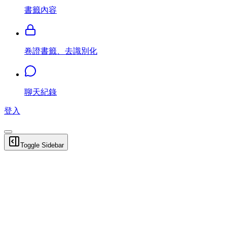
書籤內容
卷證書籤、去識別化
聊天紀錄
登入
Toggle Sidebar