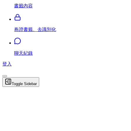
書籤內容
卷證書籤、去識別化
聊天紀錄
登入
Toggle Sidebar