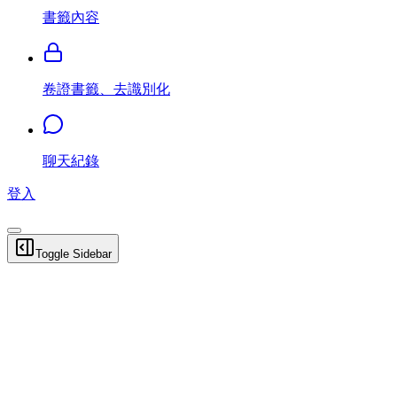
書籤內容
卷證書籤、去識別化
聊天紀錄
登入
Toggle Sidebar