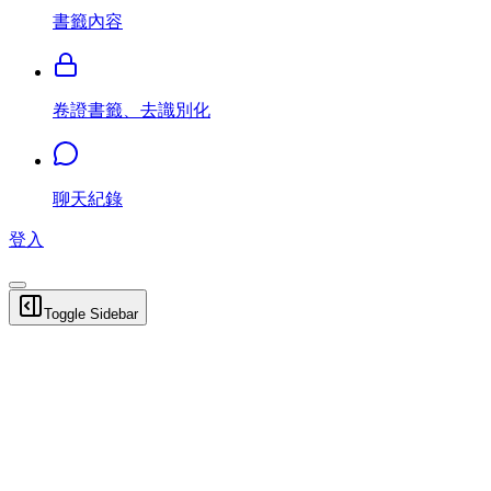
書籤內容
卷證書籤、去識別化
聊天紀錄
登入
Toggle Sidebar