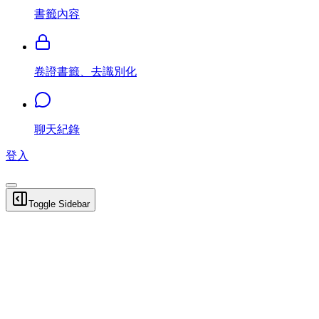
書籤內容
卷證書籤、去識別化
聊天紀錄
登入
Toggle Sidebar