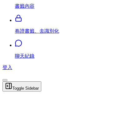
書籤內容
卷證書籤、去識別化
聊天紀錄
登入
Toggle Sidebar