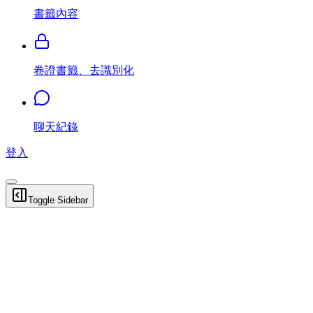
書籤內容
卷證書籤、去識別化
聊天紀錄
登入
Toggle Sidebar