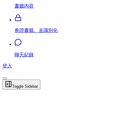
書籤內容
卷證書籤、去識別化
聊天紀錄
登入
Toggle Sidebar