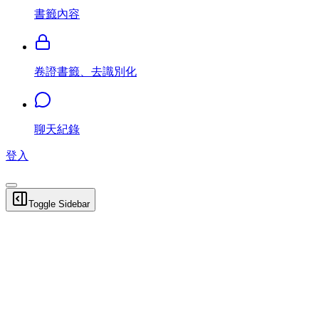
書籤內容
卷證書籤、去識別化
聊天紀錄
登入
Toggle Sidebar