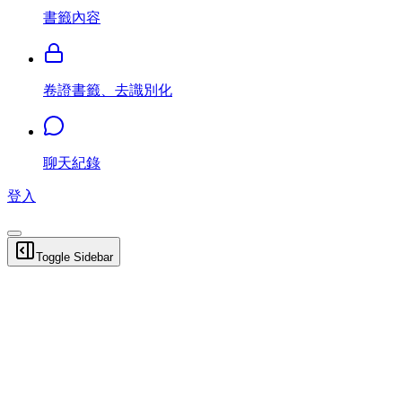
書籤內容
卷證書籤、去識別化
聊天紀錄
登入
Toggle Sidebar