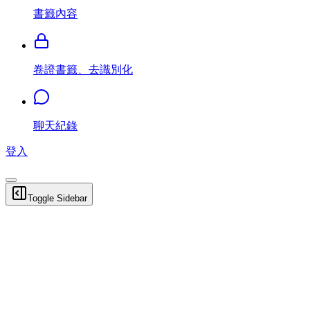
書籤內容
卷證書籤、去識別化
聊天紀錄
登入
Toggle Sidebar