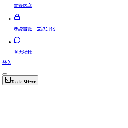
書籤內容
卷證書籤、去識別化
聊天紀錄
登入
Toggle Sidebar