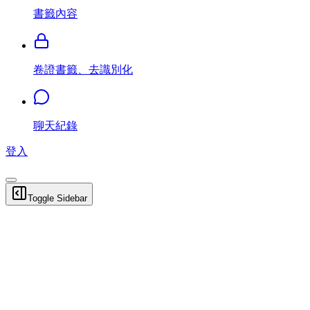
書籤內容
卷證書籤、去識別化
聊天紀錄
登入
Toggle Sidebar