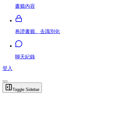
書籤內容
卷證書籤、去識別化
聊天紀錄
登入
Toggle Sidebar