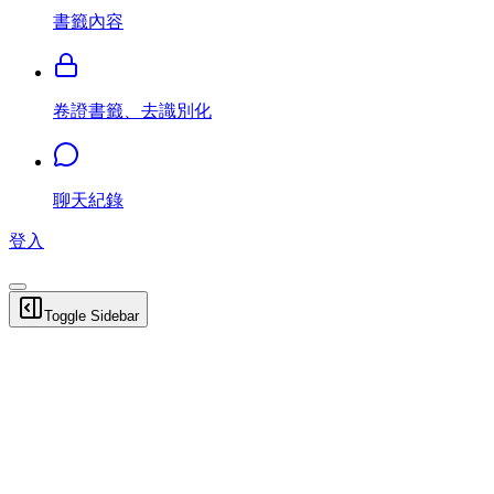
書籤內容
卷證書籤、去識別化
聊天紀錄
登入
Toggle Sidebar