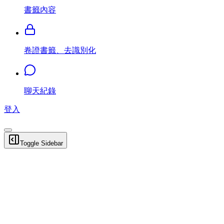
書籤內容
卷證書籤、去識別化
聊天紀錄
登入
Toggle Sidebar