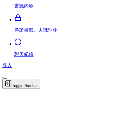
書籤內容
卷證書籤、去識別化
聊天紀錄
登入
Toggle Sidebar