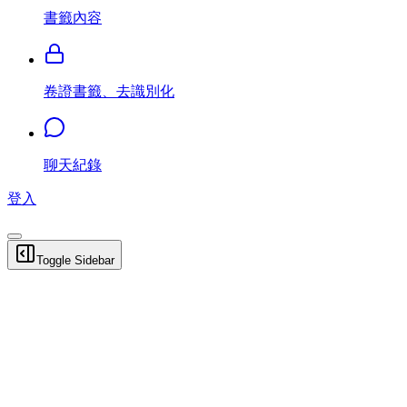
書籤內容
卷證書籤、去識別化
聊天紀錄
登入
Toggle Sidebar