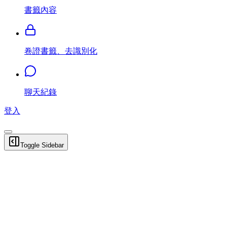
書籤內容
卷證書籤、去識別化
聊天紀錄
登入
Toggle Sidebar