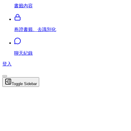
書籤內容
卷證書籤、去識別化
聊天紀錄
登入
Toggle Sidebar