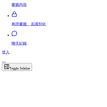
書籤內容
卷證書籤、去識別化
聊天紀錄
登入
Toggle Sidebar