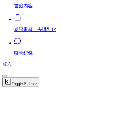
書籤內容
卷證書籤、去識別化
聊天紀錄
登入
Toggle Sidebar