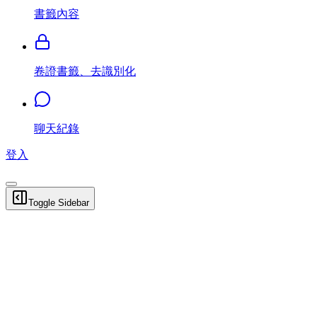
書籤內容
卷證書籤、去識別化
聊天紀錄
登入
Toggle Sidebar