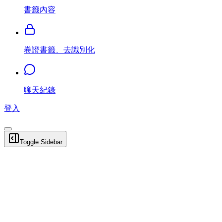
書籤內容
卷證書籤、去識別化
聊天紀錄
登入
Toggle Sidebar