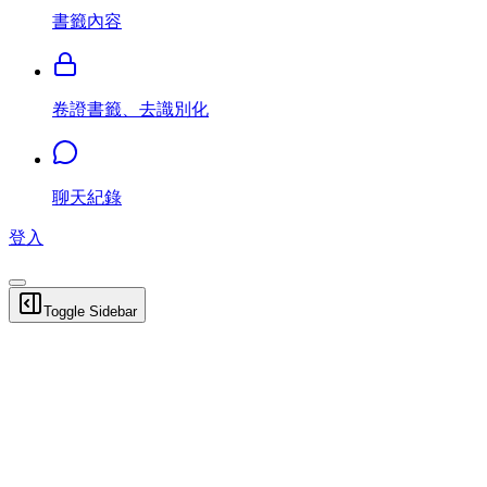
書籤內容
卷證書籤、去識別化
聊天紀錄
登入
Toggle Sidebar