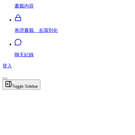
書籤內容
卷證書籤、去識別化
聊天紀錄
登入
Toggle Sidebar