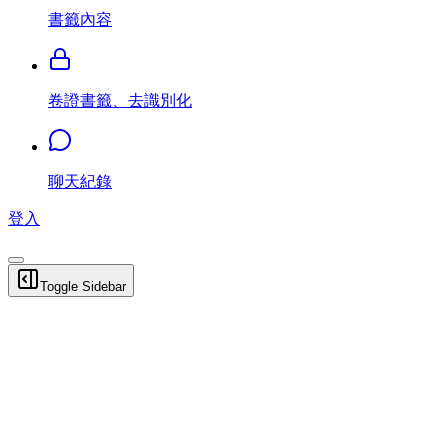
書籤內容
卷證書籤、去識別化
聊天紀錄
登入
Toggle Sidebar