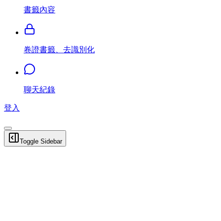
書籤內容
卷證書籤、去識別化
聊天紀錄
登入
Toggle Sidebar