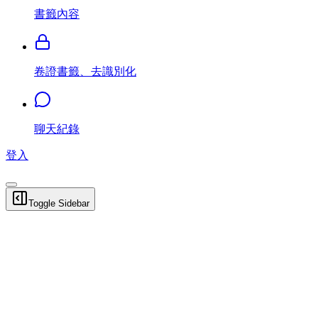
書籤內容
卷證書籤、去識別化
聊天紀錄
登入
Toggle Sidebar