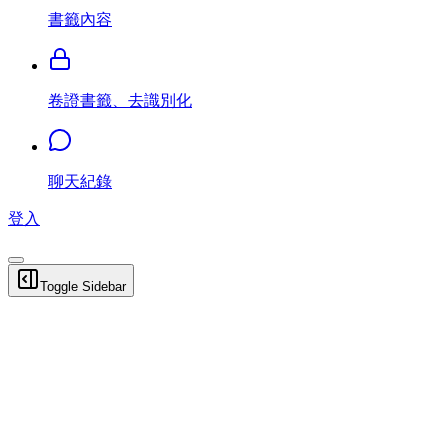
書籤內容
卷證書籤、去識別化
聊天紀錄
登入
Toggle Sidebar