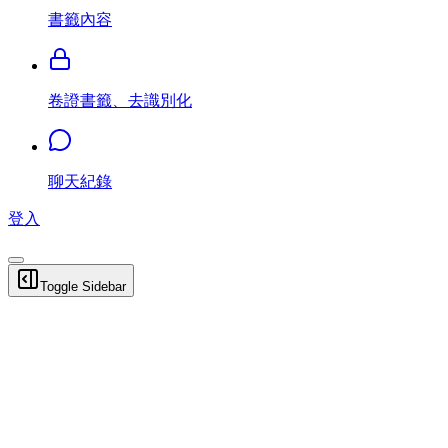
書籤內容
卷證書籤、去識別化
聊天紀錄
登入
Toggle Sidebar