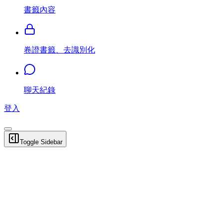
書籤內容
卷證書籤、去識別化
聊天紀錄
登入
Toggle Sidebar