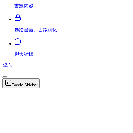
書籤內容
卷證書籤、去識別化
聊天紀錄
登入
Toggle Sidebar