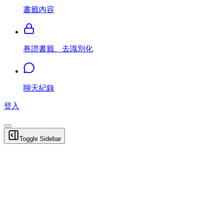
書籤內容
卷證書籤、去識別化
聊天紀錄
登入
Toggle Sidebar