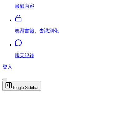
書籤內容
卷證書籤、去識別化
聊天紀錄
登入
Toggle Sidebar