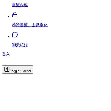
書籤內容
卷證書籤、去識別化
聊天紀錄
登入
Toggle Sidebar