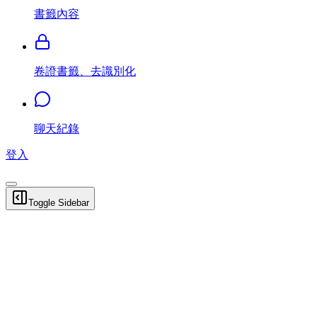
書籤內容
卷證書籤、去識別化
聊天紀錄
登入
Toggle Sidebar