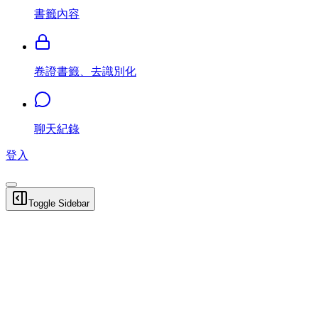
書籤內容
卷證書籤、去識別化
聊天紀錄
登入
Toggle Sidebar