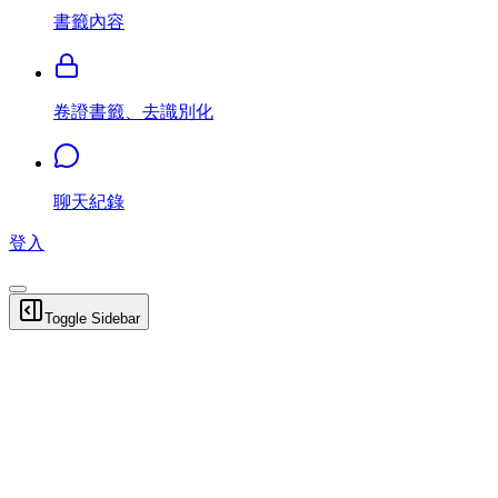
書籤內容
卷證書籤、去識別化
聊天紀錄
登入
Toggle Sidebar